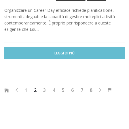
Organizzare un Career Day efficace richiede pianificazione,
strumenti adeguati e la capacità di gestire molteplici attività
contemporaneamente. È proprio per rispondere a queste
esigenze che Edu...
LEGGI DI PIÙ
1
2
3
4
5
6
7
8