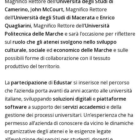
Magnifico Rettore dell'
Università degli Studi di
Camerino,
J
ohn McCourt,
Magnifico Rettore
dell'
Università degli Studi di Macerata
e
Enrico
Quagliarini
, Magnifico Rettore dell'
Università
Politecnica delle Marche
e sarà l'occasione per riflettere
sul
ruolo che gli atenei svolgono nello sviluppo
culturale
,
sociale
ed
economico
delle
Marche
e sulle
possibili forme di collaborazione con il tessuto
produttivo del territorio.
La
partecipazione
di
Edustar
si inserisce nel percorso
che l’azienda porta avanti da anni accanto alle università
italiane, sviluppando
soluzioni
digitali
e
piattaforme
software
a supporto dei s
ervizi accademici
e della
gestione dei processi universitari. Un’esperienza che ha
permesso all’azienda di conoscere da vicino le dinamiche
organizzative degli atenei e le esigenze legate
all’evoluzione dei servizi per studenti, docenti e