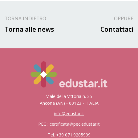
TORNA INDIETRO
OPPURE
Torna alle news
Contattaci
Viale della Vittoria n. 35
Ancona (AN) - 60123 - ITALIA
info@edustar.it
PEC : certificata@pec.edustar.it
Tel. +39 071.9205999