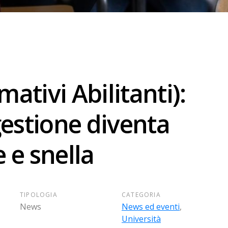
mativi Abilitanti):
estione diventa
e e snella
TIPOLOGIA
CATEGORIA
News
News ed eventi
,
Università