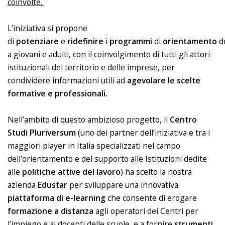
coinvolte.
L’iniziativa si propone
di
potenziare
e
ridefinire
i
programmi
di
orientamento
de
a giovani e adulti, con il coinvolgimento di tutti gli attori
istituzionali del territorio e delle imprese, per
condividere informazioni utili ad
agevolare le scelte
formative e professionali.
Nell’ambito di questo ambizioso progetto, il
Centro
Studi Pluriversum
(uno dei partner dell’iniziativa e tra i
maggiori player in Italia specializzati nel campo
dell’orientamento e del supporto alle Istituzioni dedite
alle
politiche attive del lavoro
) ha scelto la nostra
azienda
Edustar
per sviluppare una innovativa
piattaforma di e-learning
che consente di erogare
formazione a distanza
agli operatori dei Centri per
l’impiego e ai docenti delle scuole, e a fornire
strumenti