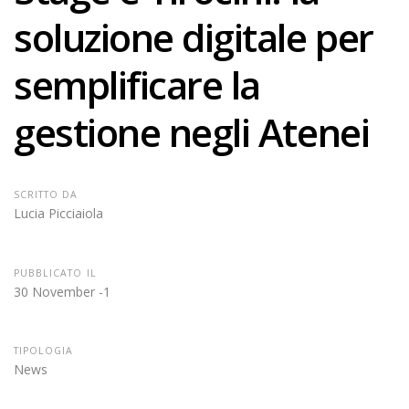
soluzione digitale per
semplificare la
gestione negli Atenei
SCRITTO DA
Lucia Picciaiola
PUBBLICATO IL
30 November -1
TIPOLOGIA
News