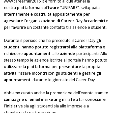
www.careerfair2016.it e fornito ai due atenei la
nostra
piattaforma software
“
UNIFARE
”, sviluppata
internamente e
costruita appositamente
per
agevolare
l’
organizzazione di Career Day Accademici
e
per favorire un costante contatto tra aziende e studenti.
Durante il periodo che ha preceduto il Career Day
gli
studenti hanno potuto registrarsi alla piattaforma
e
richiedere
appuntamenti
alle
aziende
partecipanti. Allo
stesso tempo le aziende iscritte al portale hanno potuto
utilizzare la piattaforma
per
presentare
la propria
attività, fissare
incontri
con gli
studenti
e gestire gli
appuntamenti
durante le giornate del Caeer Day.
Abbiamo curato anche la promozione dell'evento tramite
campagne di email marketing mirate
a far
conoscere
l'iniziativa
sia agli studenti sia alle imprese e a
stimolarne la partecipazione.